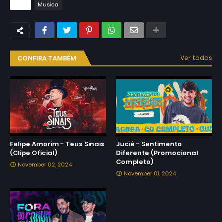
Tags
Musica
CONFIRA TAMBÉM
Ver todos
Felipe Amorim - Teus Sinais
Juciê - Sentimento
(Clipe Oficial)
Diferente (Promocional
Completo)
November 02, 2024
November 01, 2024