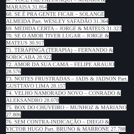
MARAISA 31.864
68. SE É PRA GENTE FICAR – SOLANGE
ALMEIDA Part. WESLEY SAFADÃO 31.364
69. MEDIDA CERTA – JORGE & MATEUS 31.323
70. SE O AMOR TIVER LUGAR – JORGE &
MATEUS 30.917
71. TERAPINGA (TERAPIA) – FERNANDO &
SOROCABA 28.922
72. AMOR DA SUA CAMA – FELIPE ARAUJO
28.576
73. NOITES FRUSTRADAS – JADS & JADSON Part.
GUSTTAVO LIMA 28.157
74. VELHO NAMORADO NOVO – CONRADO &
ALEKSANDRO 28.078
75. BOX DO CHUVEIRO – MUNHOZ & MARIANO
27.806
76. SEM CONTRA-INDICAÇÃO – DIEGO &
VICTOR HUGO Part. BRUNO & MARRONE 27.788