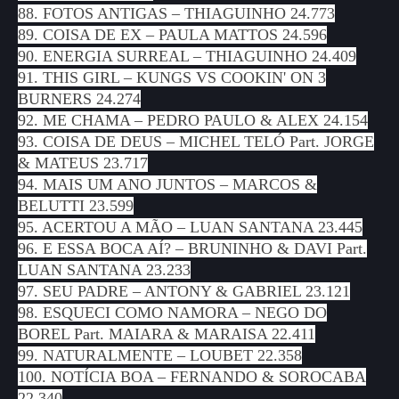
88. FOTOS ANTIGAS – THIAGUINHO 24.773
89. COISA DE EX – PAULA MATTOS 24.596
90. ENERGIA SURREAL – THIAGUINHO 24.409
91. THIS GIRL – KUNGS VS COOKIN' ON 3
BURNERS 24.274
92. ME CHAMA – PEDRO PAULO & ALEX 24.154
93. COISA DE DEUS – MICHEL TELÓ Part. JORGE
& MATEUS 23.717
94. MAIS UM ANO JUNTOS – MARCOS &
BELUTTI 23.599
95. ACERTOU A MÃO – LUAN SANTANA 23.445
96. E ESSA BOCA AÍ? – BRUNINHO & DAVI Part.
LUAN SANTANA 23.233
97. SEU PADRE – ANTONY & GABRIEL 23.121
98. ESQUECI COMO NAMORA – NEGO DO
BOREL Part. MAIARA & MARAISA 22.411
99. NATURALMENTE – LOUBET 22.358
100. NOTÍCIA BOA – FERNANDO & SOROCABA
22.340