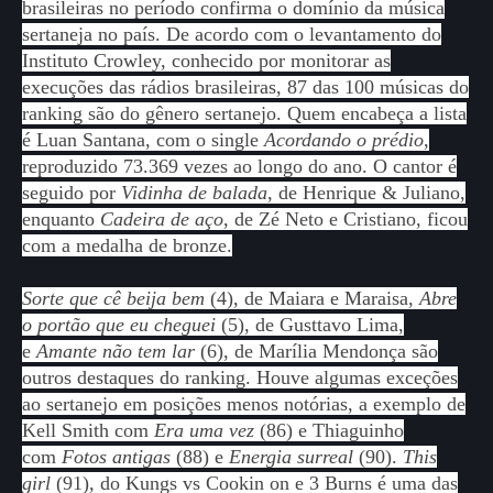
brasileiras no período confirma o domínio da música
sertaneja no país. De acordo com o levantamento do
Instituto Crowley, conhecido por monitorar as
execuções das rádios brasileiras, 87 das 100 músicas do
ranking são do gênero sertanejo. Quem encabeça a lista
é Luan Santana, com o single
Acordando o prédio
,
reproduzido 73.369 vezes ao longo do ano. O cantor é
seguido por
Vidinha de balada
, de Henrique & Juliano,
enquanto
Cadeira de aço
, de Zé Neto e Cristiano, ficou
com a medalha de bronze.
Sorte que cê beija bem
(4), de Maiara e Maraisa,
Abre
o portão que eu cheguei
(5), de Gusttavo Lima,
e
Amante não tem lar
(6), de Marília Mendonça são
outros destaques do ranking. Houve algumas exceções
ao sertanejo em posições menos notórias, a exemplo de
Kell Smith com
Era uma vez
(86) e Thiaguinho
com
Fotos antigas
(88) e
Energia surreal
(90).
This
girl
(91), do Kungs vs Cookin on e 3 Burns
é uma das