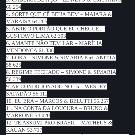
66.254
4. SORTE QUE CÊ BEIJA BEM – MAIARA &
MARAISA 64.285
5. ABRE O PORTÃO QUE EU CHEGUEI –
GUSTTAVO LIMA 62.303
6. AMANTE NÃO TEM LAR – MARÍLIA
MENDONCA 61.336
7. LOKA – SIMONE & SIMARIA Part. ANITTA
58.625
8. REGIME FECHADO – SIMONE & SIMARIA
56.339
9. AR CONDICIONADO NO 15 – WESLEY
SAFADÃO 56.111
10. EU ERA – MARCOS & BELUTTI 55.257
11. NA CONTA DA LOUCURA – BRUNO &
MARRONE 54.020
12. TE ASSUMI PRO BRASIL – MATHEUS &
KAUAN 53.717