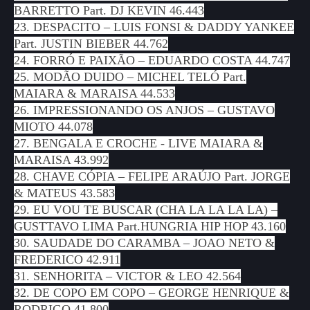
BARRETTO Part. DJ KEVIN 46.443
23. DESPACITO – LUIS FONSI & DADDY YANKEE
Part. JUSTIN BIEBER 44.762
24. FORRÓ E PAIXÃO – EDUARDO COSTA 44.747
25. MODÃO DUIDO – MICHEL TELÓ Part.
MAIARA & MARAISA 44.533
26. IMPRESSIONANDO OS ANJOS – GUSTAVO
MIOTO 44.078
27. BENGALA E CROCHE - LIVE MAIARA &
MARAISA 43.992
28. CHAVE CÓPIA – FELIPE ARAÚJO Part. JORGE
& MATEUS 43.583
29. EU VOU TE BUSCAR (CHA LA LA LA LA) –
GUSTTAVO LIMA Part.HUNGRIA HIP HOP 43.160
30. SAUDADE DO CARAMBA – JOAO NETO &
FREDERICO 42.911
31. SENHORITA – VICTOR & LEO 42.564
32. DE COPO EM COPO – GEORGE HENRIQUE &
RODRIGO 41.800