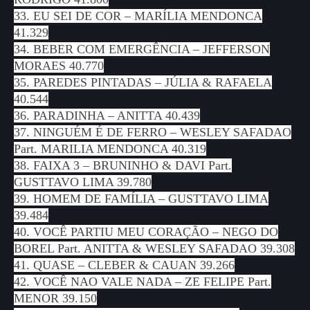
33. EU SEI DE COR – MARÍLIA MENDONCA
41.329
34. BEBER COM EMERGÊNCIA – JEFFERSON
MORAES 40.770
35. PAREDES PINTADAS – JÚLIA & RAFAELA
40.544
36. PARADINHA – ANITTA 40.439
37. NINGUÉM É DE FERRO – WESLEY SAFADAO
Part. MARILIA MENDONCA 40.319
38. FAIXA 3 – BRUNINHO & DAVI Part.
GUSTTAVO LIMA 39.780
39. HOMEM DE FAMÍLIA – GUSTTAVO LIMA
39.484
40. VOCÊ PARTIU MEU CORAÇÃO – NEGO DO
BOREL Part. ANITTA & WESLEY SAFADAO 39.308
41. QUASE – CLEBER & CAUAN 39.266
42. VOCÊ NAO VALE NADA – ZE FELIPE Part.
MENOR 39.150