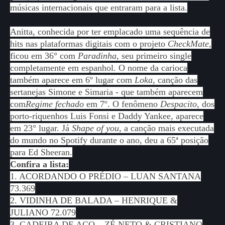
músicas internacionais que entraram para a lista.
Anitta, conhecida por ter emplacado uma sequência de
hits nas plataformas digitais com o projeto
CheckMate
,
ficou em 36° com
Paradinha
, seu primeiro single
completamente em espanhol. O nome da carioca
também aparece em 6º lugar com
Loka
, canção das
sertanejas Simone e Simaria - que também aparecem
com
Regime fechado
em 7º. O fenômeno
Despacito
, dos
porto-riquenhos Luis Fonsi e Daddy Yankee, aparece
em 23° lugar. Já
Shape of you
, a canção mais executada
do mundo no Spotify durante o ano, deu a 65ª posição
para Ed Sheeran.
Confira a lista:
1. ACORDANDO O PRÉDIO – LUAN SANTANA
73.369
2. VIDINHA DE BALADA – HENRIQUE &
JULIANO 72.079
3. CADEIRA DE AÇO – ZÉ NETO & CRISTIANO