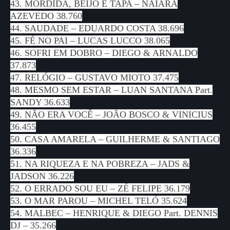
43. MORDIDA, BEIJO E TAPA – NAIARA
AZEVEDO 38.760
44. SAUDADE – EDUARDO COSTA 38.696
45. FÉ NO PAI – LUCAS LUCCO 38.065
46. SOFRI EM DOBRO – DIEGO & ARNALDO
37.873
47. RELÓGIO – GUSTAVO MIOTO 37.475
48. MESMO SEM ESTAR – LUAN SANTANA Part.
SANDY 36.633
49. NÃO ERA VOCÊ – JOÃO BOSCO & VINICIUS
36.455
50. CASA AMARELA – GUILHERME & SANTIAGO
36.336
51. NA RIQUEZA E NA POBREZA – JADS &
JADSON 36.226
52. O ERRADO SOU EU – ZÉ FELIPE 36.179
53. O MAR PAROU – MICHEL TELÓ 35.624
54. MALBEC – HENRIQUE & DIEGO Part. DENNIS
DJ – 35.266