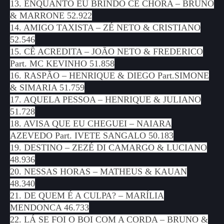
13. ENQUANTO EU BRINDO CÊ CHORA – BRUNO
& MARRONE 52.922
14. AMIGO TAXISTA – ZÉ NETO & CRISTIANO
52.546
15. CÊ ACREDITA – JOÃO NETO & FREDERICO
Part. MC KEVINHO 51.858
16. RASPÃO – HENRIQUE & DIEGO Part.SIMONE
& SIMARIA 51.759
17. AQUELA PESSOA – HENRIQUE & JULIANO
51.728
18. AVISA QUE EU CHEGUEI – NAIARA
AZEVEDO Part. IVETE SANGALO 50.183
19. DESTINO – ZEZÉ DI CAMARGO & LUCIANO
48.936
20. NESSAS HORAS – MATHEUS & KAUAN
48.340
21. DE QUEM É A CULPA? – MARÍLIA
MENDONCA 46.733
22. LÁ SE FOI O BOI COM A CORDA – BRUNO &