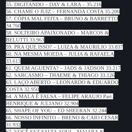
55. DIGITANDO – DAY & LARA – 35.216
56. CHAME O JUIZ – FERNANDA COSTA 35.200
57. CÓPIA MAL FEITA – BRUNO & BARRETTO
34.760
58. SOLTEIRO APAIXONADO – MARCOS &
BELUTTI 33.963
59. PRA QUE ISSO? – LUIZA & MAURILIO 33.837
60. NA MESMA MOEDA – JULIA & RAFAELA
33.613
61. QUEM AGUENTA? – JADS & JADSON 33.217
62. SARCASMO – THAEME & THIAGO 33.126
63. LAÇO ABERTO – LEONARDO & EDUARDO
COSTA 32.950
64. A MALA É FALSA – FELIPE ARAUJO Part.
HENRIQUE & JULIANO 32.904
65. SHAPE OF YOU – ED SHEERAN 32.244
66. NOSSO INFINITO – BRENO & CAIO CESAR
31.932
67. VOCÊ FAZ FALTA AQUI – MAIARA &