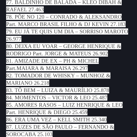
77. BALDINHO DE BALADA – KLEO DIBAH &
RAFAEL 27.463
78. PÕE NO 120 – CONRADO & ALEKSANDRO
Part. MARCO BRASIL FILHO & DJ KEVIN 27.183
79. EU JÁ TE QUIS UM DIA – SORRISO MAROTO
26.977
80. DEIXA EU VOAR – GEORGE HENRIQUE &
RODRIGO Part. JORGE & MATEUS 26.902
81. AMIZADE DE EX – PH & MICHEL
Part.MAIARA & MARAISA 26.297
82. TOMADOR DE WHISKY – MUNHOZ &
MARIANO 26.218
83. TÔ BEM – LUIZA & MAURÍLIO 25.878
84. MOMENTOS – VICTOR & LEO 25.487
85. AMORES RASOS – LUIZ HENRIQUE & LEO
Part. HENRIQUE & DIEGO 25.459
86. ERA UMA VEZ – KELL SMITH 25.340
87. LUZES DE SÃO PAULO – FERNANDO &
SOROCABA 25.103