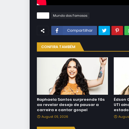
Tags
Mundo dos Famosos
Compartilhar
CONFIRA TAMBÉM
Raphaela Santos surpreende fãs
Édson 
ao revelar desejo de pausar a
UTI ain
carreira e cantar gospel
estado
August 05, 2026
Augus