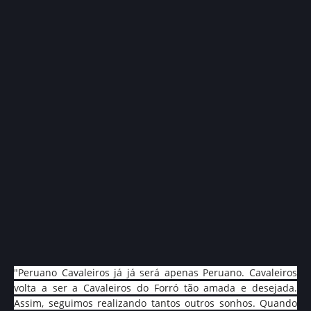
"Peruano Cavaleiros já já será apenas Peruano. Cavaleiros
volta a ser a Cavaleiros do Forró tão amada e desejada.
Assim, seguimos realizando tantos outros sonhos. Quando