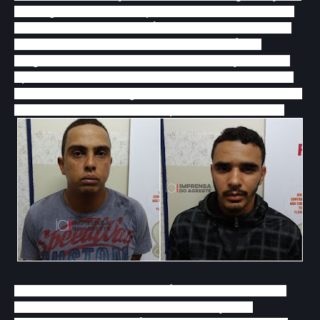
conseguiram efetuar a prisão de dois criminosos.
Eles são acusados de vários assaltos na cidade,
incluindo um arrastão nos bairros Brasília e
Magano, onde de acordo com informações, com
apoio de uma motocicleta e de outros criminosos
os elementos conseguiram em em menos de meia
hora tomar mais de cinco aparelhos de assalto.
Ainda de acordo com a Polícia Militar, ao serem
abordados, os criminosos não esboçaram