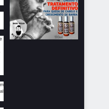
e
o
om
al