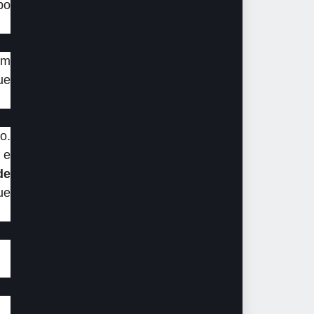
po
um
ue
o.
 e
de
ue