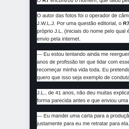
O
R7
encontrou o homem, que falou pela
O autor das fotos foi o operador de câm
J.W.L.J. Por uma questão editorial, o
R
próprio J.L. (iniciais do nome pelo qual
envio pela internet.
— Eu estou tentando ainda me reerguer 
anos de profissão ter que lidar com ess
recomeçar minha vida toda. Eu pretendo
quero que isso seja exemplo de condut
J.L., de 41 anos, não deu muitas explic
forma parecida antes e que enviou uma 
— Eu mandei uma carta para a produção 
justamente para eu me retratar para ela