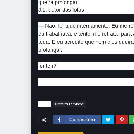
queira prolongar.
J.L. autor das fotos
— Não, foi tudo internamente. Eu me ret
eu trabalhava, e tentei me retratar par
toda. E eu acredito que nem eles queira
prolongar.
fonte:r7
Tags
Confira Também
Compartilhar