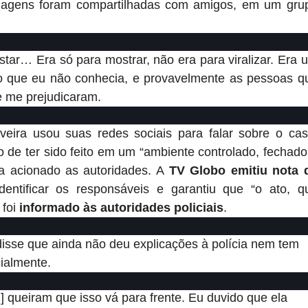
magens foram compartilhadas com amigos, em um gru
r… Era só para mostrar, não era para viralizar. Era 
o que eu não conhecia, e provavelmente as pessoas q
e me prejudicaram.
iveira usou suas redes sociais para falar sobre o cas
o de ter sido feito em um “ambiente controlado, fechado
ria acionado as autoridades. A
TV Globo emitiu nota 
dentificar os responsáveis e garantiu que “o ato, q
 foi
informado às autoridades policiais
.
disse que ainda não deu explicações à polícia nem tem
ialmente.
z] queiram que isso vá para frente. Eu duvido que ela