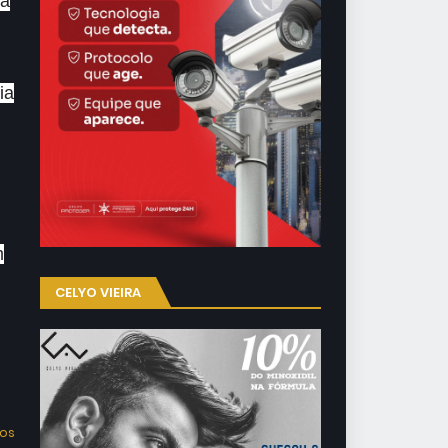
ma
ia
m
CELYO VIEIRA
dos