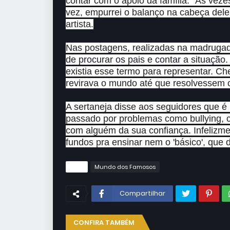
contar com o apoio da família. "Às ve
vez, empurrei o balanço na cabeça dele
artista.
Nas postagens, realizadas na madrugada
de procurar os pais e contar a situaçã
existia esse termo para representar. C
revirava o mundo até que resolvessem o
A sertaneja disse aos seguidores que é
passado por problemas como bullying, 
com alguém da sua confiança. Infelizme
fundos pra ensinar nem o 'básico', que 
Tags
Mundo dos Famosos
Compartilhar
CONFIRA TAMBÉM