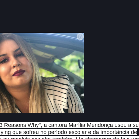
"13 Reasons Why", a cantora Marília Mendonça usou a s
llying que sofreu no período escolar e da importância de