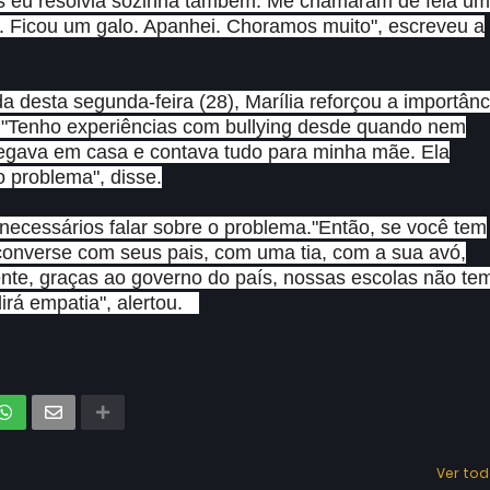
zes eu resolvia sozinha também. Me chamaram de feia u
. Ficou um galo. Apanhei. Choramos muito", escreveu a
 desta segunda-feira (28), Marília reforçou a importânc
o. "Tenho experiências com bullying desde quando nem
hegava em casa e contava tudo para minha mãe. Ela
 problema", disse.
 necessários falar sobre o problema."Então, se você tem
converse com seus pais, com uma tia, com a sua avó,
nte, graças ao governo do país, nossas escolas não te
dirá empatia", alertou.
Ver to