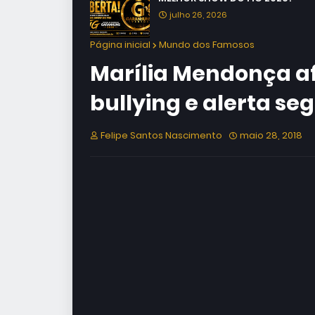
julho 26, 2026
Página inicial
Mundo dos Famosos
Marília Mendonça af
bullying e alerta seg
Felipe Santos Nascimento
maio 28, 2018