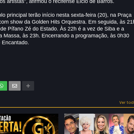
s artistas”, afirmou o recifense Élcio de Barros.
principal terão início nesta sexta-feira (20), na Praça
 com show da Golden Hits Orquestra. Em seguida, às 21
de Pífano Zé do Estado. Às 22h é a vez de Siba e a
ta Massa, às 23h. Encerrando a programação, às 0h30
o Encantado.
Ver to