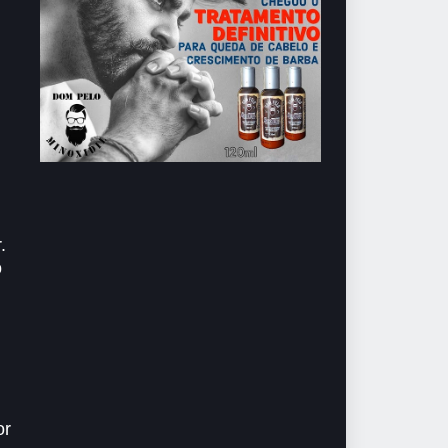
.
.
o
or