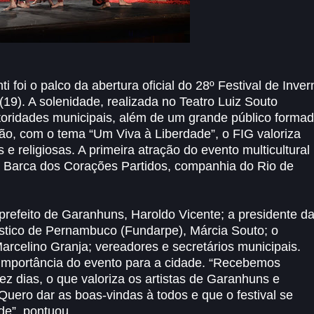
i foi o palco da abertura oficial do 28º Festival de Inver
(19). A solenidade, realizada no Teatro Luiz Souto
oridades municipais, além de um grande público forma
ção, com o tema “Um Viva à Liberdade”, o FIG valoriza
s e religiosas. A primeira atração do evento multicultural
la Barca dos Corações Partidos, companhia do Rio de
prefeito de Garanhuns, Haroldo Vicente; a presidente d
ístico de Pernambuco (Fundarpe), Márcia Souto; o
arcelino Granja; vereadores e secretários municipais.
 importância do evento para a cidade. “Recebemos
z dias, o que valoriza os artistas de Garanhuns e
. Quero dar as boas-vindas à todos e que o festival se
de”, pontuou.