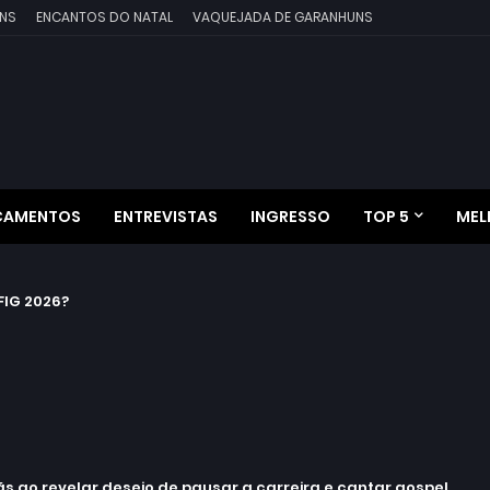
NS
ENCANTOS DO NATAL
VAQUEJADA DE GARANHUNS
ÇAMENTOS
ENTREVISTAS
INGRESSO
TOP 5
MEL
IG 2026?
 ao revelar desejo de pausar a carreira e cantar gospel