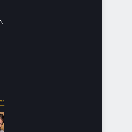
h,
dos