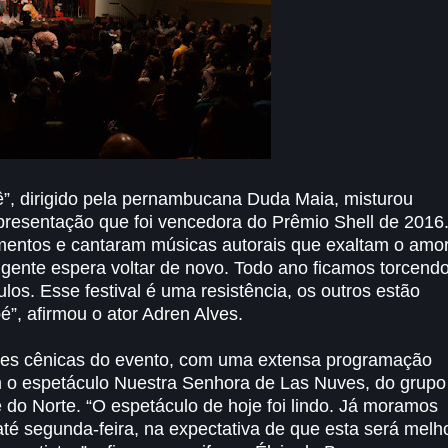
”, dirigido pela pernambucana Duda Maia, misturou
presentação que foi vencedora do Prêmio Shell de 2016
rumentos e cantaram músicas autorais que exaltam o amor
 a gente espera voltar de novo. Todo ano ficamos torcend
os. Esse festival é uma resistência, os outros estão
é”, afirmou o ator Adren Alves.
tes cênicas do evento, com uma extensa programação
om o espetáculo Nuestra Senhora de Las Nuves, do grupo
o Norte. “O espetáculo de hoje foi lindo. Já moramos
té segunda-feira, na expectativa de que esta será melh