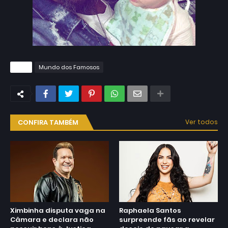
Tags
Mundo dos Famosos
CONFIRA TAMBÉM
Ver todos
Ximbinha disputa vaga na
Raphaela Santos
Câmara e declara não
surpreende fãs ao revelar