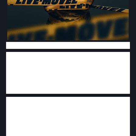
Dois ícones do sertanejo juntos num projeto só
podem criar nos fãs a expectativa de sucesso a
caminho. "Sofazinho" é a nova música de Luan
Santana com participação da dupla Jorge e
Mateus e será lançada na próxima sexta-feira
(14).
A música faz parte do projeto "Live Móvel", onde
Luan aparece, de surpresa, em alguns pontos do
Brasil e faz um show para o público presente no
local. O cantor está há três meses na estrada e já
gravou na orla de Maceió com Mc Kekel a
música "Vingança", em São Paulo com Simone e