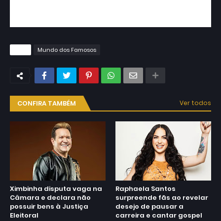
Simaria a canção "Te Pedi Pra Mim" e com Jorge e
Mateus a parceria da vez
Tags
Mundo dos Famosos
CONFIRA TAMBÉM
Ver todos
Ximbinha disputa vaga na
Raphaela Santos
Câmara e declara não
surpreende fãs ao revelar
possuir bens à Justiça
desejo de pausar a
Eleitoral
carreira e cantar gospel