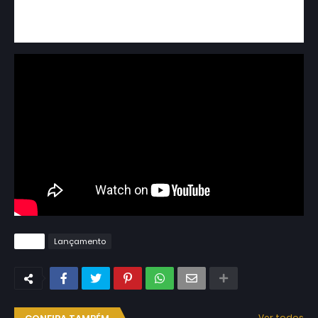
turnê #VemComOGigante com repertório que
passeia por vários ritmos e inclui os maiores e
novos hits do cantor em sua carreira solo.
Tags
Lançamento
Ver todos