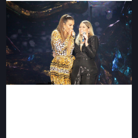
Entre as músicas inéditas que fizeram parte do
projeto, estavam “O Amor Venceu”, que Ivete fez
especialmente para cantar com Marília Mendonça,
“Gota no Oceano”, com a participação de
Ferrugem, “Mainha Gosta Assim”, faixa em que
Ivete dividiu o palco com Leo Santana, e “Meu