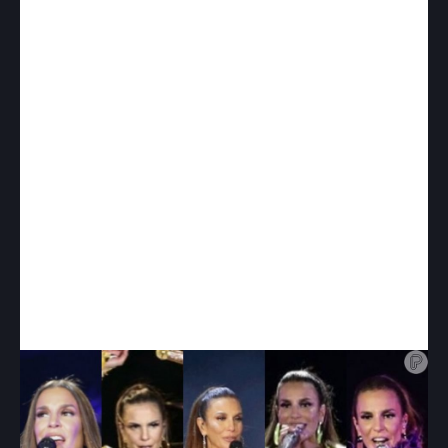
Peito Dispara”, uma parceria com Gigi e Radamés,
que Ivete compôs quando estava grávida. “Essa
Distância”, que alguns fãs já conhecem, e teve
ainda algumas regravações de artistas que Ivete
gosta de cantar como Tim Maia e Roberto Carlos.
“Um Sinal”, que também faz parte do set list do
show, já alcançou a marca de 30 milhões de
streamings e garantiu o prêmio de Single de Ouro
para Ivete.
Ivete Sangalo usou cinco looks diferentes para
gravar DVD 'Live Experience', relativo aos seus 25
anos de carreira. Macacões, animal print, decotes,
transparências...