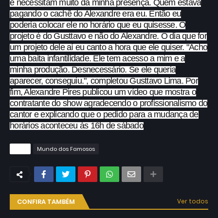
e necessitam muito da minha presença. Quem estava
pagando o cachê do Alexandre era eu. Então eu
poderia colocar ele no horário que eu quisesse. O
projeto é do Gusttavo e não do Alexandre. O dia que for
um projeto dele aí eu canto a hora que ele quiser. "Acho
uma baita infantilidade. Ele tem acesso a mim e a
minha produção. Desnecessário. Se ele queria
aparecer, conseguiu.", completou Gusttavo Lima. Por
fim, Alexandre Pires publicou um vídeo que mostra o
contratante do show agradecendo o profissionalismo do
cantor e explicando que o pedido para a mudança de
horários aconteceu às 16h de sábado
Tags
Mundo dos Famosos
CONFIRA TAMBÉM
Ver todos