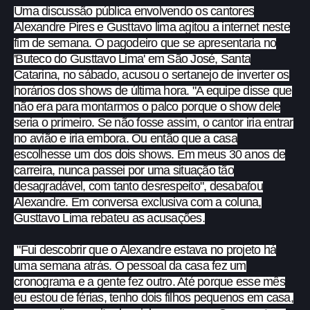
Uma discussão pública envolvendo os cantores
Alexandre Pires e Gusttavo lima agitou a internet neste
fim de semana. O pagodeiro que se apresentaria no
'Buteco do Gusttavo Lima' em São José, Santa
Catarina, no sábado, acusou o sertanejo de inverter os
horários dos shows de última hora. "A equipe disse que
não era para montarmos o palco porque o show dele
seria o primeiro. Se não fosse assim, o cantor iria entrar
no avião e iria embora. Ou então que a casa
escolhesse um dos dois shows. Em meus 30 anos de
carreira, nunca passei por uma situação tão
desagradável, com tanto desrespeito", desabafou
Alexandre. Em conversa exclusiva com a coluna,
Gusttavo Lima rebateu as acusações.
"Fui descobrir que o Alexandre estava no projeto há
uma semana atrás. O pessoal da casa fez um
cronograma e a gente fez outro. Até porque esse mês
eu estou de férias, tenho dois filhos pequenos em casa,