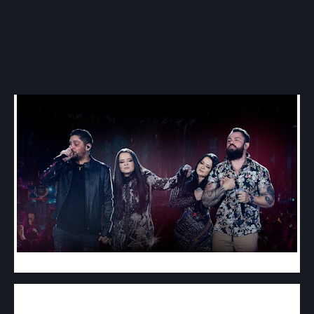
Maiara e Maraísa divulgaram mais uma música do
seu novo DVD, "Reflexo". A canção divulgada