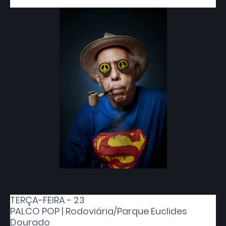
TERÇA-FEIRA - 23
PALCO POP | Rodoviária/Parque Euclides
Dourado