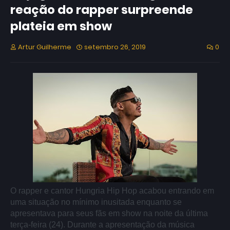
reação do rapper surpreende
plateia em show
Artur Guilherme
setembro 26, 2019
0
O rapper e cantor Hungria Hip Hop acabou entrando em
uma situação no mínimo inusitada enquanto se
apresentava para seus fãs em show na noite da última
terça-feira (24). Durante a apresentação da música