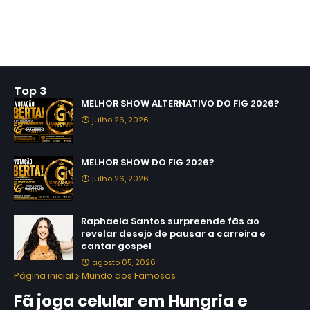
Top 3
MELHOR SHOW ALTERNATIVO DO FIG 2026?
julho 26, 2026
MELHOR SHOW DO FIG 2026?
julho 26, 2026
Raphaela Santos surpreende fãs ao
revelar desejo de pausar a carreira e
cantar gospel
agosto 05, 2026
Página inicial
Mundo dos Famosos
Fã joga celular em Hungria e