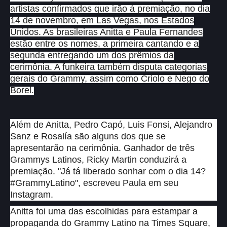
artistas confirmados que irão à premiação, no dia
14 de novembro, em Las Vegas, nos Estados
Unidos. As brasileiras Anitta e Paula Fernandes
estão entre os nomes, a primeira cantando e a
segunda entregando um dos prêmios da
cerimônia. A funkeira também disputa categorias
gerais do Grammy, assim como Criolo e Nego do
Borel.
Além de Anitta, Pedro Capó, Luis Fonsi, Alejandro
Sanz e Rosalía são alguns dos que se
apresentarão na cerimônia. Ganhador de três
Grammys Latinos, Ricky Martin conduzirá a
premiação. "Já tá liberado sonhar com o dia 14?
#GrammyLatino", escreveu Paula em seu
Instagram.
Anitta foi uma das escolhidas para estampar a
propaganda do Grammy Latino na Times Square,