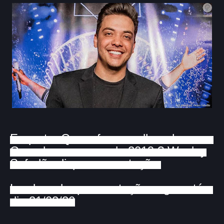
Enquete: Quem fez o melhor show em
Garanhuns no ano de 2019 ? Wesley
Safadão dispara na votação.
Lembrando que a votação segue até o
dia 21/02/20