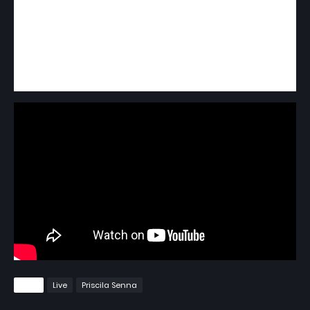
Brasil. Seus sucessos recentes como “Cachorro
combina com cadela” e “Rei das mentiras” se
misturaram a clássicos da sua carreira como “Não
sabe”, “Curva Perigosa”, “Labirinto”, “Mexeu
comigo”, “Se livra dela”.
Tags
Live
Priscila Senna