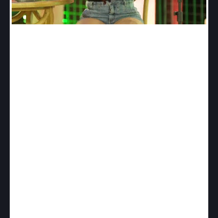
Não se falava em outra coisa entre os fãs da
sofrência que não fosse a Live de Priscila Senna
neste sábado. Com grande concorrência - havia
no horário as lives de Raí Saia Rodada e Luan
Estilizado e Solange Almeida e Márcia Fellipe, a
artista pernambucana entrou no ar às 18h e
conquistou mais de 1 milhão e 200 mil
espectadores no canal oficial no Youtube. A
apresentação on-line totalmente solidária da
“musa” Priscila arrecadou 25 toneladas de
alimentos que serão destinados para doações.
Com repertório preparado especialmente para
quem queria roer, chorar e cantar, a cantora
fenômeno do Nordeste ficou em segundo lugar
entre os assuntos mais comentados no Twitter no