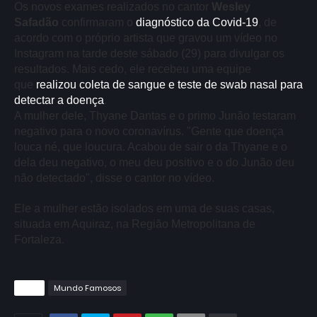
Os novos exames realizados no cantor
Wesley
Safadão
confirmaram o
diagnóstico da Covid-19
, de
acordo com o próprio artista que gravou um vídeo no
Instagram na tarde deste sábado (29) para divulgar os
resultados. Mais cedo, ele recebeu uma equipe
que
realizou coleta de sangue e teste de swab nasal para
detectar a doença
.
A mulher dele, Thyane Dantas e o primo Junão testaram
negativo para o novo coronavírus. "Gente que doença
louca né, que loucura. Acabou de sair o da Thyane e o
dela deu negativo, o meu deu positivo e o do Junão deu
não detectado", disse o cantor no vídeo.
Ele a mulher estão isolados em uma de suas casas,
situada em Aquiraz, na Região Metropolitana de
Fortaleza.
Tags
Mundo Famosos