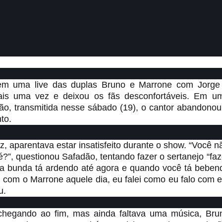
 em uma live das duplas Bruno e Marrone com Jorge
ais uma vez e deixou os fãs desconfortáveis. Em u
o, transmitida nesse sábado (19), o cantor abandonou
to.
, aparentava estar insatisfeito durante o show. “Você n
?”, questionou Safadão, tentando fazer o sertanejo “faz
 bunda tá ardendo até agora e quando você tá beben
com o Marrone aquele dia, eu falei como eu falo com e
u.
chegando ao fim, mas ainda faltava uma música, Bru