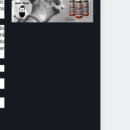
o,
os
ão
tá
do
ne