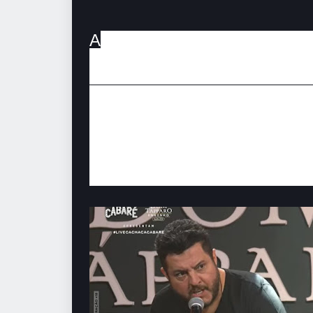
A
pós se desentenderam dura
(20/9), aumentaram os rumor
possa anunciar o fim da parcer
Em declaração ao jornal Extra, do Rio 
de hoje que ele está bebendo assim. Co
Estamos preocupados com esse comport
de nada, pede desculpas e faz de novo.