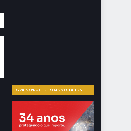
go
ne
 é
u.
ra
GRUPO PROTEGER EM 23 ESTADOS