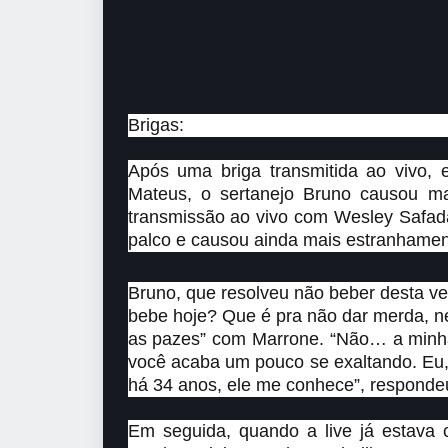
Brigas:
Após uma briga transmitida ao vivo,
Mateus, o sertanejo Bruno causou m
transmissão ao vivo com Wesley Safadã
palco e causou ainda mais estranhamen
Bruno, que resolveu não beber desta vez
bebe hoje? Que é pra não dar merda, né
as pazes” com Marrone. “Não… a minha
você acaba um pouco se exaltando. Eu, 
há 34 anos, ele me conhece”, responde
Em seguida, quando a live já estava 