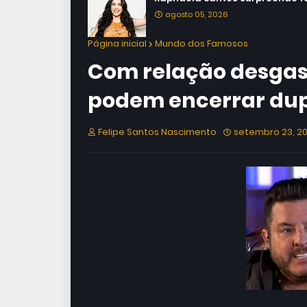
agosto 05, 2026
Página inicial
Mundo dos Famosos
Com relação desgas
podem encerrar dup
Felipe Santos Nascimento
setembro 23, 2