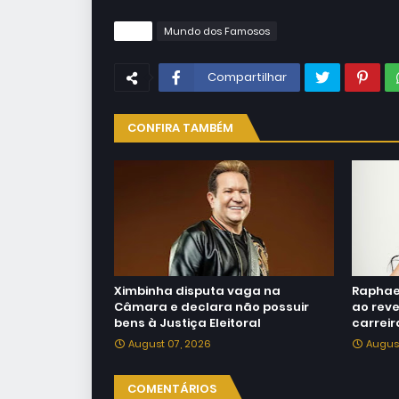
Tags
Mundo dos Famosos
Compartilhar
CONFIRA TAMBÉM
Ximbinha disputa vaga na
Raphae
Câmara e declara não possuir
ao reve
bens à Justiça Eleitoral
carreir
August 07, 2026
Augus
COMENTÁRIOS