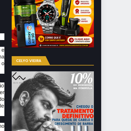
 e
ma
CELYO VIEIRA
 o
ão
er
do
le
no