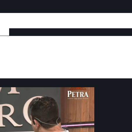
nte uma live sertaneja no último domin
es que a dupla sertaneja Bruno e Marro
ia.
de Janeiro, um amigo próximo dos artista contou: “Não
m a quarentena, sem viajar para fazer show, isso pioro
amento dele, Porque ele diz depois que não se lemb
”