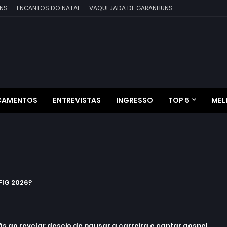
NS
ENCANTOS DO NATAL
VAQUEJADA DE GARANHUNS
ÇAMENTOS
ENTREVISTAS
INGRESSO
TOP 5
MEL
IG 2026?
 ao revelar desejo de pausar a carreira e cantar gospel