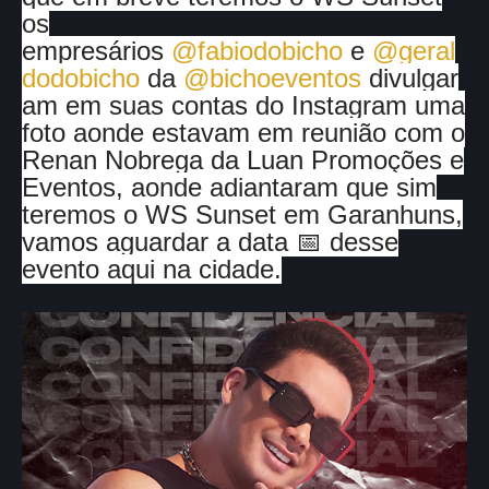
os
empresários
@fabiodobicho
e
@geral
dodobicho
da
@bichoeventos
divulgar
am em suas contas do Instagram uma
foto aonde estavam em reunião com o
Renan Nobrega da Luan Promoções e
Eventos, aonde adiantaram que sim
teremos o WS Sunset em Garanhuns,
vamos aguardar a data 📅 desse
evento aqui na cidade.