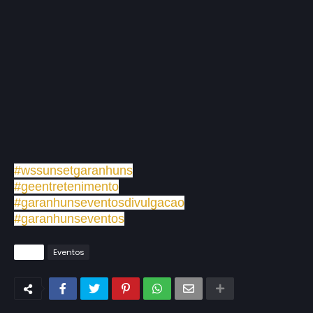
#wssunsetgaranhuns
#geentretenimento
#garanhunseventosdivulgacao
#garanhunseventos
Tags
Eventos