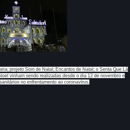
ria; projeto Som de Natal; Encantos de Natal; o Senta Que Lá
 Noel vinham sendo realizadas desde o dia 12 de novembro e
anitários no enfrentamento ao coronavírus.