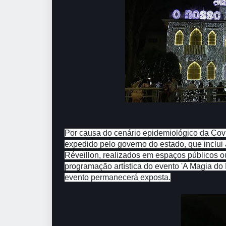
Por causa do cenário epidemiológico da Co
expedido pelo governo do estado, que inclui
Réveillon, realizados em espaços públicos o
programação artística do evento 'A Magia do
evento permanecerá exposta.