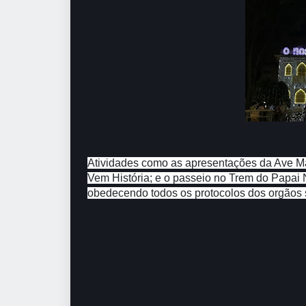
Atividades como as apresentações da Ave Ma
Vem História; e o passeio no Trem do Papai
obedecendo todos os protocolos dos orgãos s