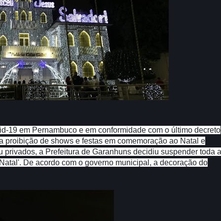
vid-19 em Pernambuco e em conformidade com o último decreto
 a proibição de shows e festas em comemoração ao Natal e
u privados, a Prefeitura de Garanhuns decidiu suspender toda 
 Natal'. De acordo com o governo municipal, a decoração do