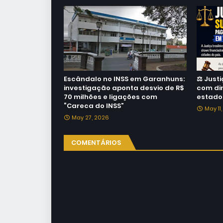
Escândalo no INSS em Garanhuns:
⚖️ Jus
investigação aponta desvio de R$
com din
70 milhões e ligações com
estado
“Careca do INSS”
May 11
May 27, 2026
COMENTÁRIOS