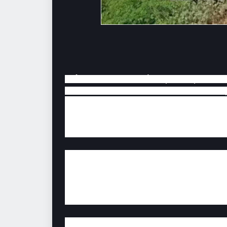
O ônibus do cantor Zé Vaqueiro, que atual
envolveu em um acidente na tarde desta qui
Segundos as primeiras informações divul
estrada de terra no Estado da Bahia, o loc
e ficou “pendurado” no acostamento.
O ônibus ficou no limite e por pouco não t
cidade de Sítio do Mato, no Estado da Bahi
Todos os integrantes da equipe passam be
cantor estava no veículo.
Em seu perfil no Instagram, Zé Vaqueiro 