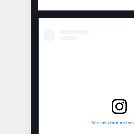
“Ninguém Explica Deus”, agradecendo à D
Ver essa foto no Ins