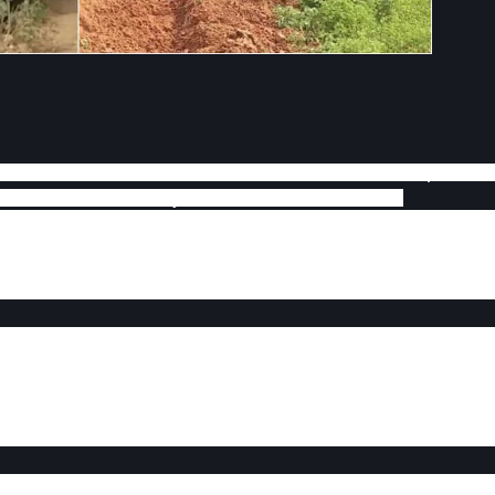
mente faz sucesso em todo o Brasil com o ritmo do piseiro, 
nta-feira, dia 06 de janeiro, no Estado da Bahia
gadas, o veículo, modelo Marcopolo G6, trafegava em uma
al exato não foi repassado, quando acabou saindo do trajet
ombou fora da estrada. A equipe do cantor viajava para a
a, onde realizaria um show na noite desta quinta-feira (06).
m e não se feriram. Não se tem a informação de que o
postou um emoji de agradecimento e de fundo a música