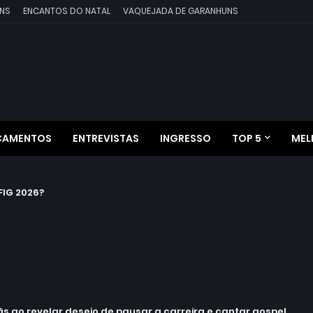
NS
ENCANTOS DO NATAL
VAQUEJADA DE GARANHUNS
ÇAMENTOS
ENTREVISTAS
INGRESSO
TOP 5
MEL
IG 2026?
 ao revelar desejo de pausar a carreira e cantar gospel