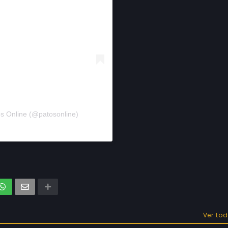
s Online (@patosonline)
Ver to