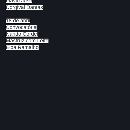
Flávio José
Dorgival Dantas
18 de abril
Convocatória
Nando Cordel
Mastruz com Leite
Elba Ramalho