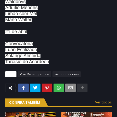
Waldonys
Aduílio Mendes
Limão com Mel
Mano Walter
21 de abril
Convocatória
Luan Estilizado
Solange Almeida
Tarcísio do Acordeon
Tags
Viva Dominguinhos
viva garanhuns
CONFIRA TAMBÉM
Ver todos