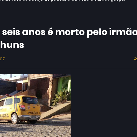
 seis anos é morto pelo irmã
nhuns
017