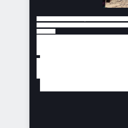
De acordo com informações, um garoto de 12 
12, e ao manusear, teria acidentalmente dis
de idade.
A vítima, identificada como sendo Rafael 
Manoel Chéu, chegou a ser socorrido ao H
feimentos e faleceu.
De acordo com as informações, a arma perte
construção no bairro. A Polícia Civil foi i
legais o corpo do garoto foi encaminhado ao