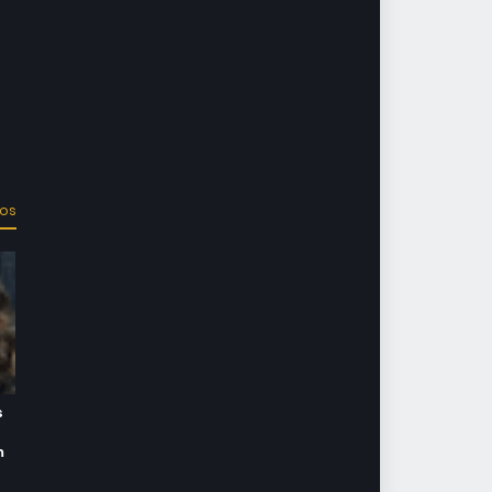
dos
s
m