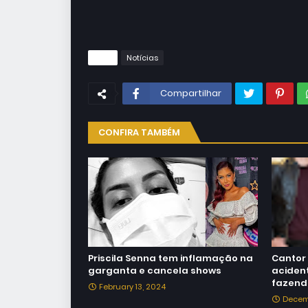
Tags
Notícias
Compartilhar
CONFIRA TAMBÉM
Priscila Senna tem inflamação na
Cantor 
garganta e cancela shows
acident
fazen
February 13, 2024
Decem