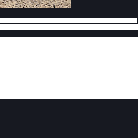
anos, teria pegado a arma do seu pai, uma espingarda calibre
parado a arma na direção do seu irmão de apenas 06 (seis) ano
Pociano da Construção, que residia na Rua Oscar Francisco, 
ospital Regional Dom Moura, pelo SAMU, mas não resistiu a
nce ao pai dos garotos, que é vigia em uma creche que está 
nformada do ocorrido, compareceu ao hospital e após os trâmit
 IML de Caruaru.