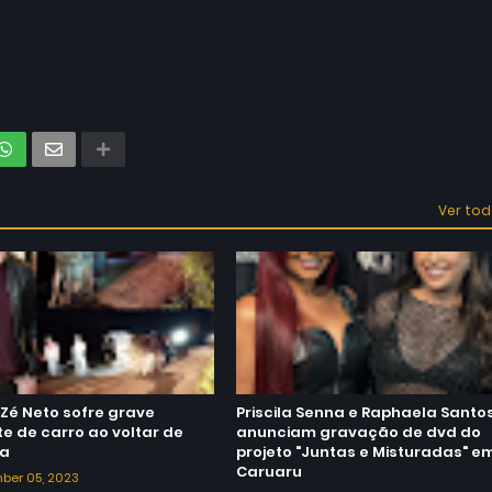
Ver to
Zé Neto sofre grave
Priscila Senna e Raphaela Santo
e de carro ao voltar de
anunciam gravação de dvd do
da
projeto "Juntas e Misturadas" e
Caruaru
ber 05, 2023