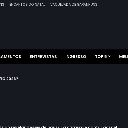
NS
ENCANTOS DO NATAL
VAQUEJADA DE GARANHUNS
ÇAMENTOS
ENTREVISTAS
INGRESSO
TOP 5
MEL
IG 2026?
 ao revelar desejo de pausar a carreira e cantar gospel