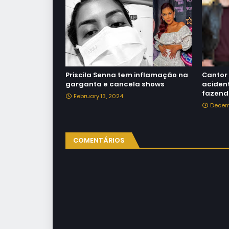
Priscila Senna tem inflamação na
Cantor 
garganta e cancela shows
acident
fazen
February 13, 2024
Decem
COMENTÁRIOS