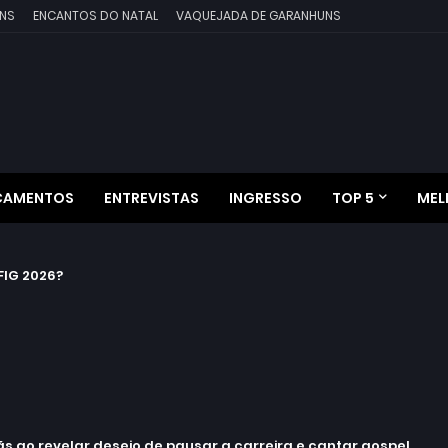
NS
ENCANTOS DO NATAL
VAQUEJADA DE GARANHUNS
ÇAMENTOS
ENTREVISTAS
INGRESSO
TOP 5
MEL
IG 2026?
 ao revelar desejo de pausar a carreira e cantar gospel