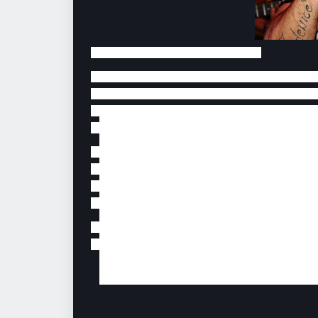
Daniel que também era mecânico, de acordo com 
no retorno para casa, foi assassinado nas proxim
que ouviu um barulho de moto e de um outro ve
seguida o veículo saiu em alta velocidade, f
A Policia Militar chegando ao local, fez o isol
apresentava 02 perfurações nas costas e 01 fr
encaminhado ao IML de Caruaru. O caso será
Daniel Lucarelli, que tinha como fonte de i
realizando shows e eventos na região.