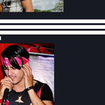
 em suam suposta tentativa de assalto às margens da PE 177, no Si
 não identificados assassinaram com 02 disparos de arma de fo
co DANIEL LUCARELLI), 22 anos, residia na Rua José Lino Correia
.