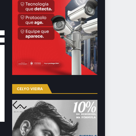
s e
cia
 em
ima
foi
o.
CELYO VIEIRA
so,