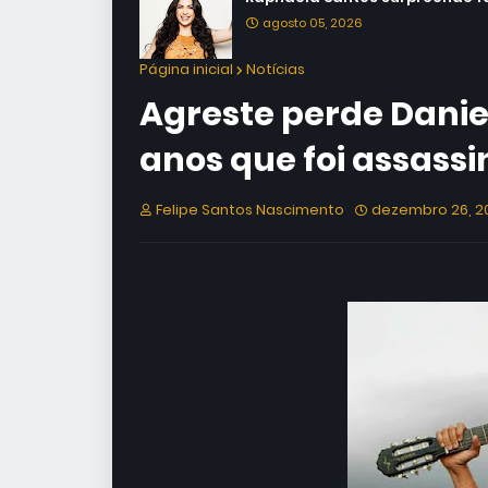
agosto 05, 2026
Página inicial
Notícias
Agreste perde Daniel
anos que foi assass
Felipe Santos Nascimento
dezembro 26, 2