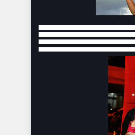
Lamentavelmente por volta de 01h20 do dia (24),
tiririca, Zona Rural de São João, elementos
o cantor DANIEL FONSECA XAVIER, (nome artísti
Araújo, 73 – Bairro Parque Alvorada – São João