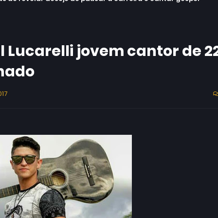
 Lucarelli jovem cantor de 2
inado
017