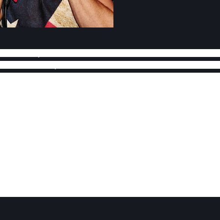
as informações repassadas por amigos estava na casa de familiare
idades da subestação da Chesf. Um morador da localidade disse a poli
ículo em seguida vários disparos de arma de fogo,sendo que logo
icando o motoqueiro caído ao solo.
amento da érea e acionou a Policia Civil, que constatou que a vit
ontal no ombro esquerdo. Após os procedimentos legais o corpo 
 investigado pela equipe da Delegacia de Policia de São Joã
nspiração o cantor Luan Santana, estava começando a fazer suces