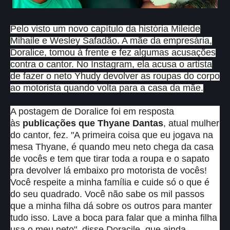
Pelo visto um novo capítulo da história Mileide
Mihaile e Wesley Safadão. A mãe da empresária,
Doralice, tomou à frente e fez algumas acusações
contra o cantor. No Instagram, ela acusa o artista
de fazer o neto Yhudy devolver as roupas do corpo
ao motorista quando volta para a casa da mãe.
A postagem de Doralice foi em resposta
às
publicações que Thyane Dantas
, atual mulher
do cantor, fez. "A primeira coisa que eu jogava na
mesa Thyane, é quando meu neto chega da casa
de vocês e tem que tirar toda a roupa e o sapato
pra devolver lá embaixo pro motorista de vocês!
Você respeite a minha família e cuide só o que é
do seu quadrado. Você não sabe os mil passos
que a minha filha dá sobre os outros para manter
tudo isso. Lave a boca para falar que a minha filha
usa o meu neto", disse Doracile, que ainda