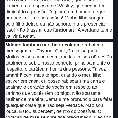
comentou a resposta de Wesley, que negou ter
diminuído a pensão: "o pior é um homem negar
pro país inteiro suas ações! Minha filha sangra
pelo filho dela e eu não suporto mais presenciar
isso! Não é assim que funcionará. A verdade tem e
vai vir à tona".
Mileide também não ficou calada
e rebateu a
mensagem de Thyane. Coração sossegado.
Muitas coisas acontecem, muitas coisas não estão
totalmente sob o nosso controle, principalmente o
respeito, o caráter, a honra das pessoas. Talvez
amanhã com mais tempo, quando o meu filho
estiver em casa, eu possa rabiscar uma carta e
acalmar o coração de vocês em respeito ao
carinho que vocês têm comigo. Não sou uma
mulher de mentira. Jamais me pronuncio para falar
qualquer coisa que não seja verdade. Não sou
louca. Estou superbem, dentro do possível. O
coração de mãe sempre fica preocupado. Não fico,