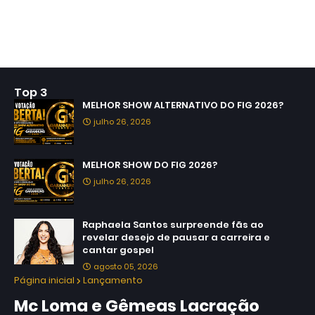
Top 3
MELHOR SHOW ALTERNATIVO DO FIG 2026?
julho 26, 2026
MELHOR SHOW DO FIG 2026?
julho 26, 2026
Raphaela Santos surpreende fãs ao
revelar desejo de pausar a carreira e
cantar gospel
agosto 05, 2026
Página inicial
Lançamento
Mc Loma e Gêmeas Lacração