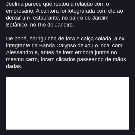
Joelma parece que reatou a relação com o
empresário. A cantora foi fotografada com ele ao
deixar um restaurante, no bairro do Jardim
Botânico, no Rio de Janeiro.
De boné, barriguinha de fora e calça colada, a ex-
integrante da Banda Calypso deixou o local com
Alessandro e, antes de irem embora juntos no
mesmo carro, foram clicados passeando de mãos
dadas.
Os dois estavam namorando desde o
começo do ano passado, mas Joelma
assumiu o romance só em janeiro deste
ano. Joelma assumiu"Amores, olhem só a
primeira reunião de planejamento do ano.
Tem muitas novidades chegando para
vocês! Preparem-se!", avisou a cantora.