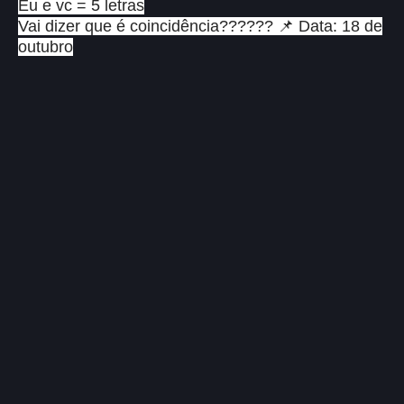
Eu e vc = 5 letras
Vai dizer que é coincidência?????? 📌 Data: 18 de
outubro