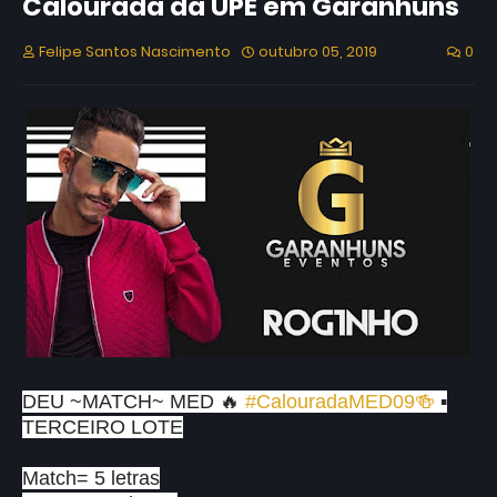
Calourada da UPE em Garanhuns
Felipe Santos Nascimento
outubro 05, 2019
0
DEU ~MATCH~ MED 🔥
#CalouradaMED09🍻
▪️
TERCEIRO LOTE
Match= 5 letras