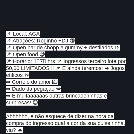
📌 Local: AGA
📌 Atrações: Roginho +DJ 🔞
📌 Open bar de chopp e gummy + destilados 🍺
📌 Open food 😋
📌 Horário: 1⃣7⃣ hrs 📌 Ingressos terceiro lote por
50,00 LIMITADOS ‼ 📌 E ainda teremos: ➡ Jogos
etílicos ♾
➡ Correio do amor 💌
➡ Dado da pegação 💋
➡ E muitaaaaaas outras brincadeirinhas e
surpresas! 😈
Ahhhhhh, e não esquece de dizer na hora da
compra do ingresso qual a cor da sua pulseirinha,
viu? 🔥