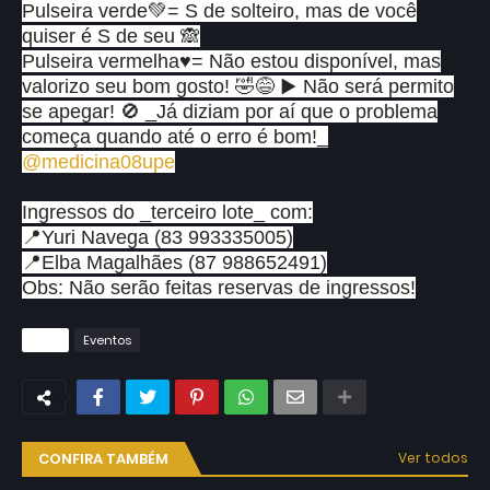
Pulseira verde💚= S de solteiro, mas de você
quiser é S de seu 🙈
Pulseira vermelha♥= Não estou disponível, mas
valorizo seu bom gosto! 🤣😅 ▶️ Não será permito
se apegar! 🚫 _Já diziam por aí que o problema
começa quando até o erro é bom!_
@medicina08upe
Ingressos do _terceiro lote_ com:
📍Yuri Navega (83 993335005)
📍Elba Magalhães (87 988652491)
Obs: Não serão feitas reservas de ingressos!
Tags
Eventos
CONFIRA TAMBÉM
Ver todos