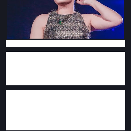
A cantora Maraísa não está mais no clube das
solteiras e apareceu com novo namorado em
show. O rumor surgiu após a cantora publicar uma
foto nos stories com o empresário agrícola Luiz
Souza Lima, onde ela colocou um coração.
Os fãs já foram em busca de saber a verdade se
estão juntos ou não. Mas a mãe da dupla
sertaneja, revelou tudo. Além de publicar uma foto
nos stories onde mostra o empresário no camarim
das meninas e quando os fãs perguntaram sobre,
ela respondeu: "Namorado dela. Luiz”.